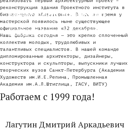
реализовать первый архитектурный проект –
реконструкция здания Проектного института в
Бизнес центр «Греческий»
Бизнес-центр «Сенатор»
бизнес-центр «Акватория». В это же время у
Белоостровская 6
мастерской появилось ныне существующее
официальное название «32 декабря».
Архитектурная концепция и сопровождение
Архитектурная концепция и сопровождение 17-я
Архитектурная концепция и сопровождение
Лиговский пр., 13-15
линия ВО, 22-26
Наша фабрика сегодня — это крепко сплоченный
коллектив молодых, трудолюбивых и
талантливых специалистов. В нашей команде
дипломированные архитекторы, дизайнеры,
конструктора и скульпторы, выпускники лучших
творческих вузов Санкт-Петербурга (Академия
Художеств им.И.Е.Репина, Промышленная
Академия им.А.Л.Штиглица, ГАСУ, ВИТУ)
Работаем с 1999 года!
Лагутин Дмитрий Аркадьевич